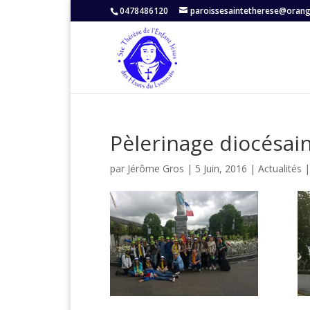
0478486120
paroissesaintetherese@orang
Pèlerinage diocésai
par
Jérôme Gros
|
5 Juin, 2016
|
Actualités