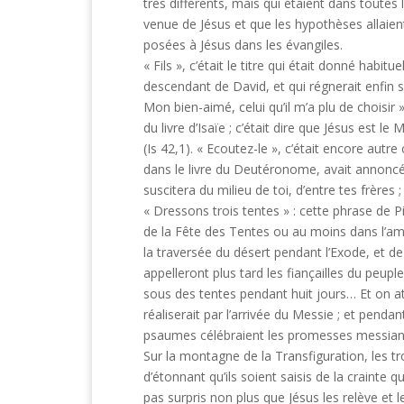
très différents, mais qui étaient dans toutes
venue de Jésus et que les hypothèses allaien
posées à Jésus dans les évangiles.
« Fils », c’était le titre qui était donné habit
descendant de David, et qui régnerait enfin s
Mon bien-aimé, celui qu’il m’a plu de choisir »
du livre d’Isaïe ; c’était dire que Jésus est l
(Is 42,1). « Ecoutez-le », c’était encore aut
dans le livre du Deutéronome, avait annonc
suscitera du milieu de toi, d’entre tes frères 
« Dressons trois tentes » : cette phrase de P
de la Fête des Tentes ou au moins dans l’am
la traversée du désert pendant l’Exode, et de
appelleront plus tard les fiançailles du peuple
sous des tentes pendant huit jours… Et on at
réaliserait par l’arrivée du Messie ; et pend
psaumes célébraient les promesses messiani
Sur la montagne de la Transfiguration, les tr
d’étonnant qu’ils soient saisis de la crainte
pas surpris non plus que Jésus les relève et l