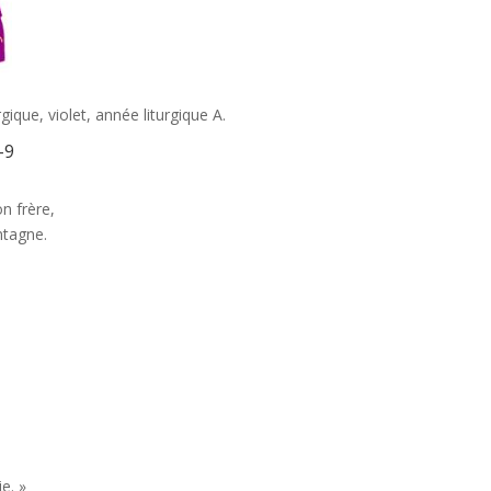
que, violet, année liturgique A.
-9
on frère,
ntagne.
e. »