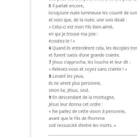
5
Il parlait encore,
lorsqu’une nuée lumineuse les couvrit de so
et voici que, de la nuée, une voix disait :
« Celui-ci est mon Fils bien-aimé,
en qui je trouve ma joie :
écoutez-le ! »
6
Quand ils entendirent cela, les disciples t
et furent saisis d’une grande crainte.
7
Jésus s’approcha, les toucha et leur dit :
« Relevez-vous et soyez sans crainte ! »
8
Levant les yeux,
ils ne virent plus personne,
sinon lui, Jésus, seul.
9
En descendant de la montagne,
Jésus leur donna cet ordre :
« Ne parlez de cette vision à personne,
avant que le Fils de l’homme
soit ressuscité d’entre les morts. »