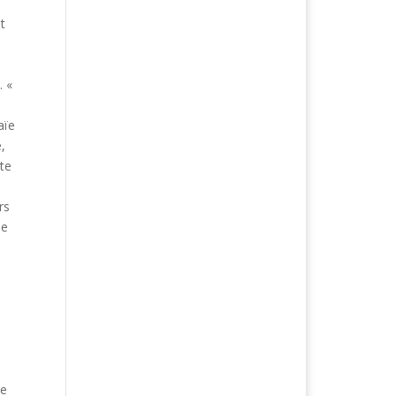
t
. «
aïe
,
te
rs
de
ue