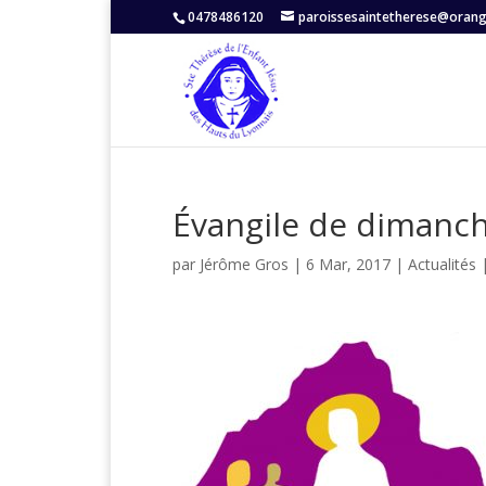
0478486120
paroissesaintetherese@orang
Évangile de dimanc
par
Jérôme Gros
|
6 Mar, 2017
|
Actualités