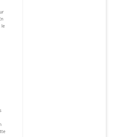
ur
En
 le
s
s
n
tte