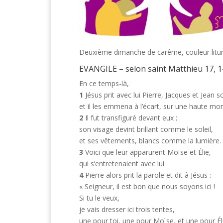
Deuxième dimanche de carême, couleur liturgi
EVANGILE – selon saint Matthieu 17, 1
En ce temps-là,
1
Jésus prit avec lui Pierre, Jacques et Jean s
et il les emmena à l’écart, sur une haute mo
2
Il fut transfiguré devant eux ;
son visage devint brillant comme le soleil,
et ses vêtements, blancs comme la lumière.
3
Voici que leur apparurent Moïse et Élie,
qui s’entretenaient avec lui.
4
Pierre alors prit la parole et dit à Jésus :
« Seigneur, il est bon que nous soyons ici !
Si tu le veux,
je vais dresser ici trois tentes,
une pour toi, une pour Moïse, et une pour Éli