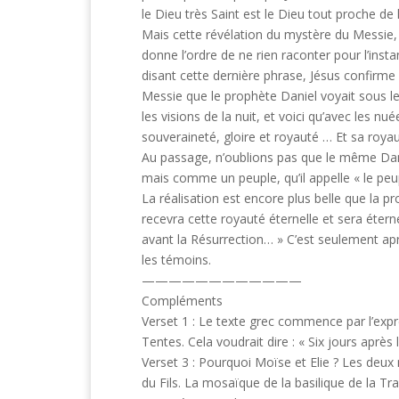
le Dieu très Saint est le Dieu tout proche de
Mais cette révélation du mystère du Messie, 
donne l’ordre de ne rien raconter pour l’insta
disant cette dernière phrase, Jésus confirme ce
Messie que le prophète Daniel voyait sous les
les visions de la nuit, et voici qu’avec les n
souveraineté, gloire et royauté … Et sa royau
Au passage, n’oublions pas que le même Dani
mais comme un peuple, qu’il appelle « le peu
La réalisation est encore plus belle que la pr
recevra cette royauté éternelle et sera étern
avant la Résurrection… » C’est seulement apr
les témoins.
————————————
Compléments
Verset 1 : Le texte grec commence par l’expre
Tentes. Cela voudrait dire : « Six jours aprè
Verset 3 : Pourquoi Moïse et Elie ? Les deux 
du Fils. La mosaïque de la basilique de la T