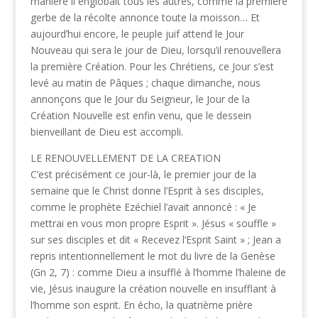
manière il englobait tous les autres, comme la première
gerbe de la récolte annonce toute la moisson… Et
aujourd’hui encore, le peuple juif attend le Jour
Nouveau qui sera le jour de Dieu, lorsqu’il renouvellera
la première Création. Pour les Chrétiens, ce Jour s’est
levé au matin de Pâques ; chaque dimanche, nous
annonçons que le Jour du Seigneur, le Jour de la
Création Nouvelle est enfin venu, que le dessein
bienveillant de Dieu est accompli.
LE RENOUVELLEMENT DE LA CREATION
C’est précisément ce jour-là, le premier jour de la
semaine que le Christ donne l’Esprit à ses disciples,
comme le prophète Ezéchiel l’avait annoncé : « Je
mettrai en vous mon propre Esprit ». Jésus « souffle »
sur ses disciples et dit « Recevez l’Esprit Saint » ; Jean a
repris intentionnellement le mot du livre de la Genèse
(Gn 2, 7) : comme Dieu a insufflé à l’homme l’haleine de
vie, Jésus inaugure la création nouvelle en insufflant à
l’homme son esprit. En écho, la quatrième prière