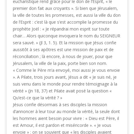
eucharistique rend grâce pour le don de l’Esprit, « le
premier don fait aux croyants ». Si bien que Jérusalem,
la ville de toutes les promesses, est aussi la ville du don
de l’Esprit : c’est là que s’est accomplie la promesse du
prophète Joël : « Je répandrai mon esprit sur toute
chair… Alors quiconque invoquera le nom du SEIGNEUR
sera sauvé. » (Jl 3, 1. 5). Et la mission que Jésus confie
aussitôt à ses apôtres est une mission de paix et de
réconciliation ; là encore, à nous de jouer, pour que
Jérusalem, la ville de la paix, porte bien son nom.
« Comme le Père m’a envoyé, moi aussi je vous envoie
». A Pilate, trois jours avant, Jésus a dit « Je suis né, je
suis venu dans le monde pour rendre témoignage à la
vérité » (Jn 18, 37) et Pilate avait posé la question «
Qu’est-ce que la vérité ? »
Jésus confie désormais à ses disciples la mission
d’annoncer à leur tour au monde la vérité, la seule dont
les hommes aient besoin pour vivre : « Dieu est Père, il
est Amour, il est pardon et miséricorde ». « Je vous
envoie » : on se souvient que « les disciples avaient