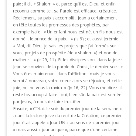
paix ; il dit « Shalom » et parce qu’il est Dieu, et enfin
reconnu comme tel, sa Parole est efficace, créatrice.
Réellement, sa paix s’accomplit ; Jean a certainement
en tête toutes les promesses des prophètes, par
exemple Isaïe : « Un enfant nous est né, un fils nous est
donné… le prince de la paix… » (Is 9) ; et aussi Jérémie :
« Moi, dit Dieu, je sais les projets que j’ai formés sur
vous, projets de prospérité (de « shalom ») et non de
malheur… » (Jr 29, 11). Et les disciples sont dans la joie :
Jean se souvient de la parole du Christ, le dernier soir : «
Vous êtes maintenant dans l’affliction ; mais je vous
verrai à nouveau, votre coeur alors se réjouira, et cette
joie, nul ne vous la ravira. » (Jn 16, 22). Vous me direz : il
reste beaucoup à faire : oui, bien sûr, la paix est semée
par Jésus, à nous de faire fructifier !
Ensuite, « C’était le soir du premier jour de la semaine »
: dans la lecture juive du récit de la Création, ce premier
jour était appelé « Jour UN » au sens de « premier jour
» mais aussi « jour unique », parce que d’une certaine