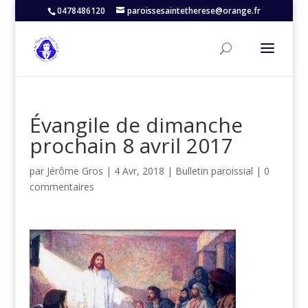
0478486120
paroissesaintetherese@orange.fr
Évangile de dimanche
prochain 8 avril 2017
par
Jérôme Gros
|
4 Avr, 2018
|
Bulletin paroissial
|
0
commentaires